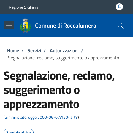
Salta al contenuto principale
Skip to footer content
Regione Siciliana
Comune di Roccalumera
Briciole di pane
Home
/
Servizi
/
Autorizzazioni
/
Segnalazione, reclamo, suggerimento o apprezzamento
Segnalazione, reclamo,
suggerimento o
apprezzamento
(
urn:nir:stato:legge:2000-06-07;150~art8
)
Servizio attivo