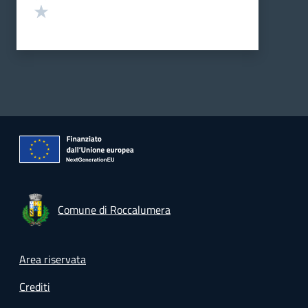
Valuta 1 stelle su 5
Comune di Roccalumera
Footer menu
Area riservata
Crediti