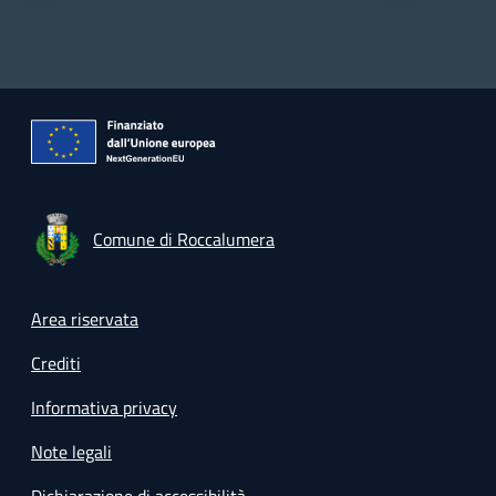
Comune di Roccalumera
Footer menu
Area riservata
Crediti
Informativa privacy
Note legali
Dichiarazione di accessibilità