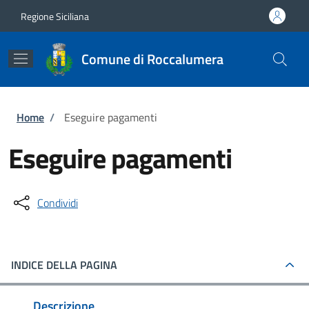
Salta al contenuto principale
Skip to footer content
Regione Siciliana
Comune di Roccalumera
Briciole di pane
Home
/
Eseguire pagamenti
Eseguire pagamenti
Condividi
INDICE DELLA PAGINA
Descrizione