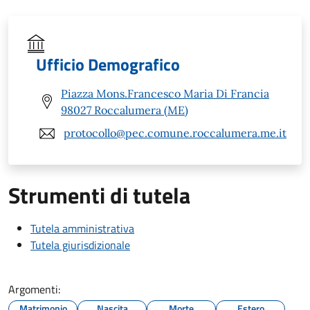
Ufficio Demografico
Piazza Mons.Francesco Maria Di Francia
98027 Roccalumera (ME)
protocollo@pec.comune.roccalumera.me.it
Strumenti di tutela
Tutela amministrativa
Tutela giurisdizionale
Argomenti:
Matrimonio
Nascita
Morte
Estero