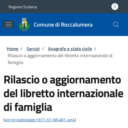
Salta al contenuto principale
Skip to footer content
Regione Siciliana
Comune di Roccalumera
Briciole di pane
Home
/
Servizi
/
Anagrafe e stato civile
/
Rilascio o aggiornamento del libretto internazionale di
famiglia
Rilascio o aggiornamento
del libretto internazionale
di famiglia
(
urn:nir:stato:legge:1977-07-08;487~art4
)