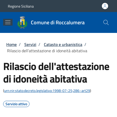
Salta al contenuto principale
Skip to footer content
Regione Siciliana
Comune di Roccalumera
Briciole di pane
Home
/
Servizi
/
Catasto e urbanistica
/
Rilascio dell'attestazione di idoneità abitativa
Rilascio dell'attestazione
di idoneità abitativa
(
urn:nir:stato:decreto.legislativo:1998-07-25;286~art29
)
Servizio attivo