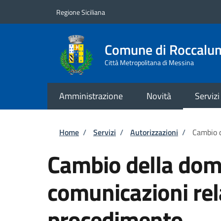
Salta al contenuto principale
Skip to footer content
Regione Siciliana
Comune di Roccalu
Città Metropolitana di Messina
Amministrazione
Novità
Servizi
Briciole di pane
Home
/
Servizi
/
Autorizzazioni
/
Cambio d
Cambio della domi
comunicazioni rel
procedimento