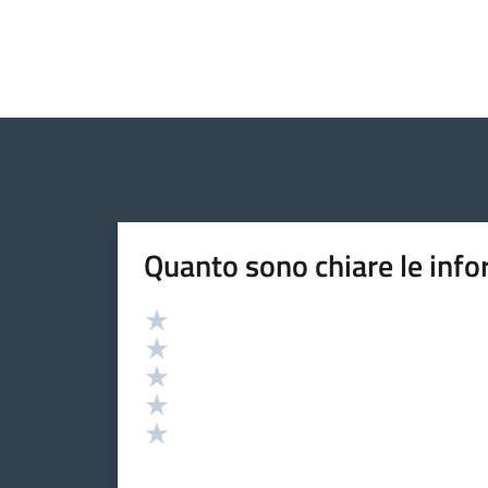
Quanto sono chiare le info
Valutazione
Valuta 5 stelle su 5
Valuta 4 stelle su 5
Valuta 3 stelle su 5
Valuta 2 stelle su 5
Valuta 1 stelle su 5