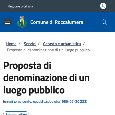
Salta al contenuto principale
Skip to footer content
Regione Siciliana
Comune di Roccalumera
Briciole di pane
Home
/
Servizi
/
Catasto e urbanistica
/
Proposta di denominazione di un luogo pubblico
Proposta di
denominazione di un
luogo pubblico
(
urn:nir:presidente.repubblica:decreto:1989-05-30;223
)
Servizio attivo