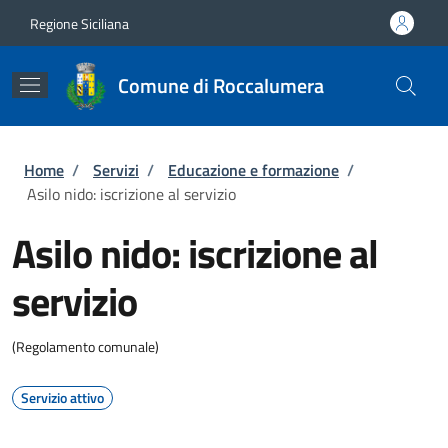
Salta al contenuto principale
Skip to footer content
Regione Siciliana
Comune di Roccalumera
Briciole di pane
Home
/
Servizi
/
Educazione e formazione
/
Asilo nido: iscrizione al servizio
Asilo nido: iscrizione al
servizio
(Regolamento comunale)
Servizio attivo