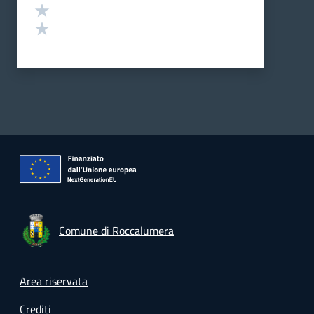
Valuta 2 stelle su 5
Valuta 1 stelle su 5
Comune di Roccalumera
Footer menu
Area riservata
Crediti