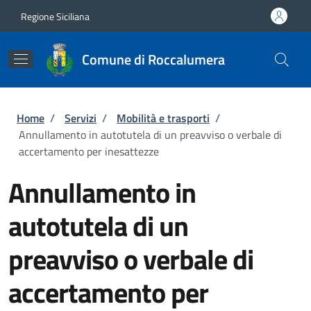
Salta al contenuto principale
Skip to footer content
Regione Siciliana
Comune di Roccalumera
Briciole di pane
Home
/
Servizi
/
Mobilità e trasporti
/
Annullamento in autotutela di un preavviso o verbale di
accertamento per inesattezze
Annullamento in
autotutela di un
preavviso o verbale di
accertamento per