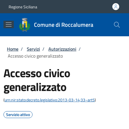
Salta al contenuto principale
Skip to footer content
Regione Siciliana
Comune di Roccalumera
Briciole di pane
Home
/
Servizi
/
Autorizzazioni
/
Accesso civico generalizzato
Accesso civico
generalizzato
(
urn:nir:stato:decreto.legislativo:2013-03-14;33~art5
)
Servizio attivo