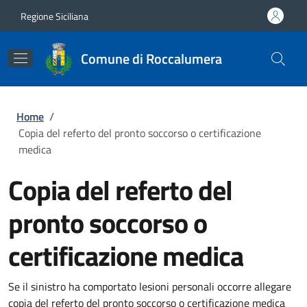
Salta al contenuto principale
Skip to footer content
Regione Siciliana
Comune di Roccalumera
Briciole di pane
Home
/
Copia del referto del pronto soccorso o certificazione
medica
Copia del referto del
pronto soccorso o
certificazione medica
Se il sinistro ha comportato lesioni personali occorre allegare
copia del referto del pronto soccorso o certificazione medica