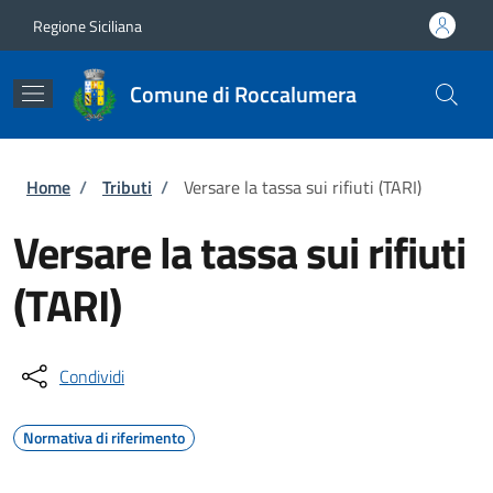
Salta al contenuto principale
Skip to footer content
Regione Siciliana
Comune di Roccalumera
Briciole di pane
Home
/
Tributi
/
Versare la tassa sui rifiuti (TARI)
Versare la tassa sui rifiuti
(TARI)
Condividi
Normativa di riferimento