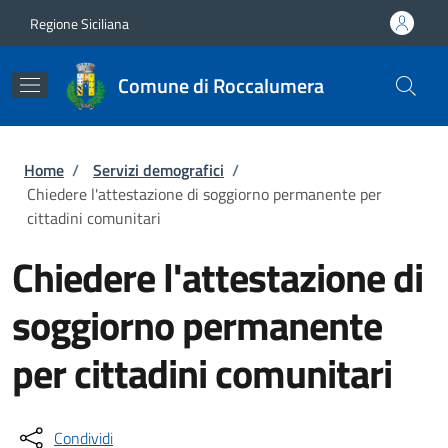
Salta al contenuto principale
Skip to footer content
Regione Siciliana
Comune di Roccalumera
Briciole di pane
Home
/
Servizi demografici
/
Chiedere l'attestazione di soggiorno permanente per
cittadini comunitari
Chiedere l'attestazione di
soggiorno permanente
per cittadini comunitari
Condividi