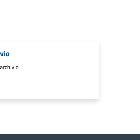
ivio
archivio