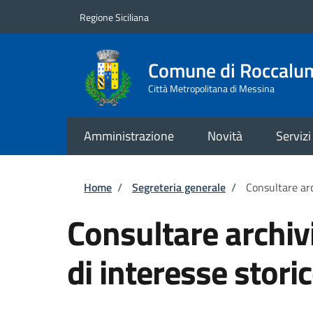
Salta al contenuto principale
Skip to footer content
Regione Siciliana
Comune di Roccalu
Città Metropolitana di Messina
Amministrazione
Novità
Servizi
Briciole di pane
Home
/
Segreteria generale
/
Consultare arc
Consultare archiv
di interesse stori