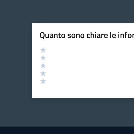
Quanto sono chiare le info
Valutazione
Valuta 5 stelle su 5
Valuta 4 stelle su 5
Valuta 3 stelle su 5
Valuta 2 stelle su 5
Valuta 1 stelle su 5